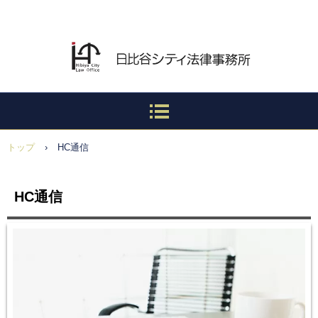
より良い司法の実現を
トップ
›
HC通信
HC通信