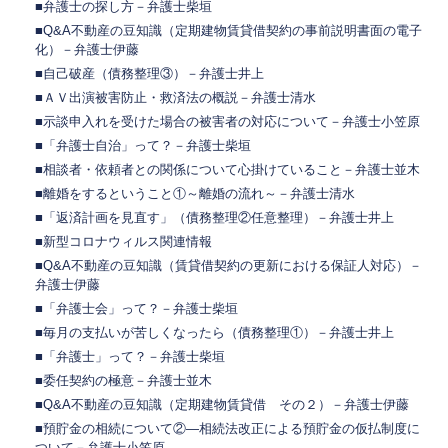
■弁護士の探し方－弁護士柴垣
■Q&A不動産の豆知識（定期建物賃貸借契約の事前説明書面の電子
化）－弁護士伊藤
■自己破産（債務整理③）－弁護士井上
■ＡＶ出演被害防止・救済法の概説－弁護士清水
■示談申入れを受けた場合の被害者の対応について－弁護士小笠原
■「弁護士自治」って？－弁護士柴垣
■相談者・依頼者との関係について心掛けていること－弁護士並木
■離婚をするということ①～離婚の流れ～－弁護士清水
■「返済計画を見直す」（債務整理②任意整理）－弁護士井上
■新型コロナウィルス関連情報
■Q&A不動産の豆知識（賃貸借契約の更新における保証人対応）－
弁護士伊藤
■「弁護士会」って？－弁護士柴垣
■毎月の支払いが苦しくなったら（債務整理①）－弁護士井上
■「弁護士」って？－弁護士柴垣
■委任契約の極意－弁護士並木
■Q&A不動産の豆知識（定期建物賃貸借 その２）－弁護士伊藤
■預貯金の相続について②―相続法改正による預貯金の仮払制度に
ついて－弁護士小笠原