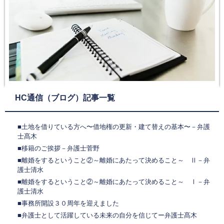
HC通信（ブログ）記事一覧
■土地を借りている方へ〜借地権の更新・建て替えの基本〜－弁護
士髙木
■移籍のご挨拶－弁護士菅野
■離婚をするということ②～離婚にあたって決めること～ Ⅱ－弁
護士清水
■離婚をするということ②～離婚にあたって決めること～ Ⅰ－弁
護士清水
■事務所開設３０周年を迎えました
■弁護士として活躍している未来の自分を信じてー弁護士髙木