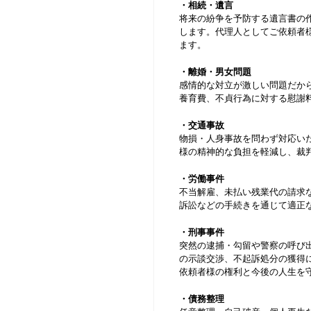
・相続・遺言
将来の紛争を予防する遺言書の
します。代理人としてご依頼者
ます。
・離婚・男女問題
感情的な対立が激しい問題だか
養育費、不貞行為に対する慰謝
・交通事故
物損・人身事故を問わず対応い
様の精神的な負担を軽減し、裁
・労働事件
不当解雇、未払い残業代の請求
訴訟などの手続きを通じて適正
・刑事事件
突然の逮捕・勾留や警察の呼び
の示談交渉、不起訴処分の獲得
依頼者様の権利と今後の人生を
・債務整理