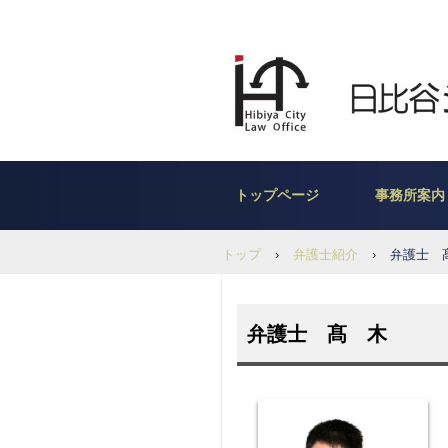
トップページ
事務所案内
トップ
›
弁護士紹介
›
弁護士
弁護士 髙 木 剛