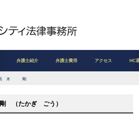
より良い司法の実現を
弁護士紹介
弁護士費用
アクセス
HC
 髙 木 剛
 （たかぎ ごう）