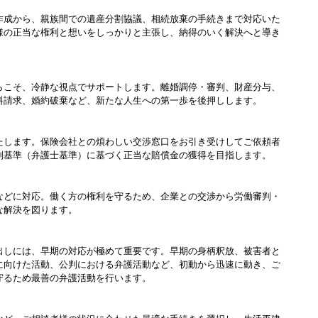
作成から、親族間での遺産分割協議、相続放棄の手続きまで対応いた
様の正当な権利と想いをしっかりと主張し、納得のいく解決へと導き
らこそ、冷静な視点でサポートします。離婚調停・審判、財産分与、
料請求、婚約破棄など、新たな人生への第一歩を後押しします。
たします。保険会社との煩わしい交渉窓口をお引き受けしてご依頼者
判基準（弁護士基準）に基づく正当な賠償金の獲得を目指します。
などに対応。働く方の権利を守るため、企業との交渉から労働審判・
な解決を図ります。
出しには、早期の対応が極めて重要です。早期の身柄釈放、被害者と
に向けた活動、公判における弁護活動など、初動から迅速に動き、ご
守るため最善の弁護活動を行います。